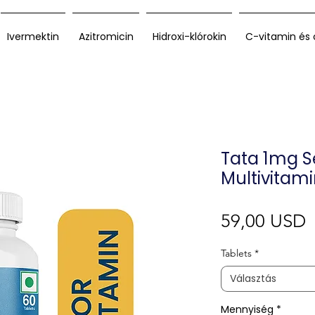
Ivermektin
Azitromicin
Hidroxi-klórokin
C-vitamin és 
Tata 1mg S
Multivitami
Á
59,00 USD
Tablets
*
Választás
Mennyiség
*