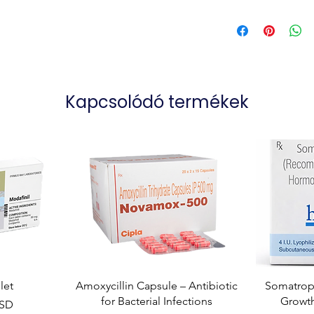
Kapcsolódó termékek
let
Amoxycillin Capsule – Antibiotic
Somatropi
for Bacterial Infections
Growt
USD