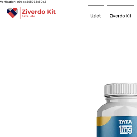
Verification: e9bad445073c50e2
Üzlet
Ziverdo Kit