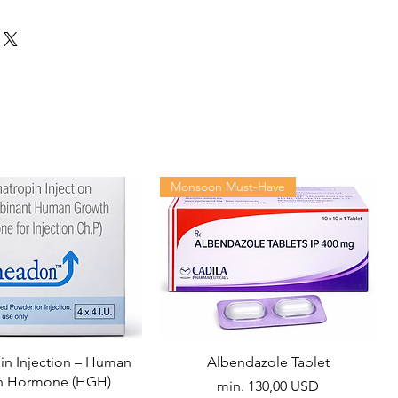
Monsoon Must-Have
n Injection – Human
Albendazole Tablet
h Hormone (HGH)
Akciós ár
min.
130,00 USD