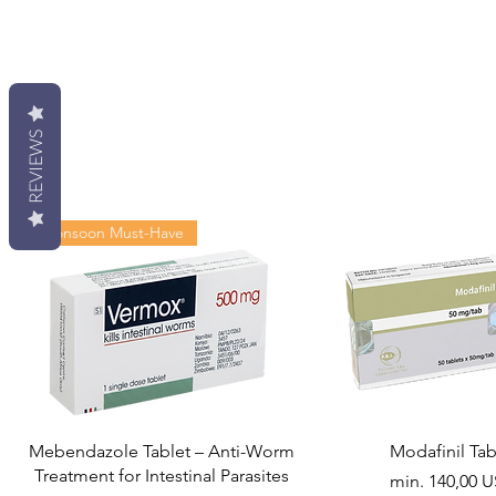
REVIEWS
Monsoon Must-Have
Mebendazole Tablet – Anti-Worm
Modafinil Tab
Treatment for Intestinal Parasites
Akciós ár
min.
140,00 