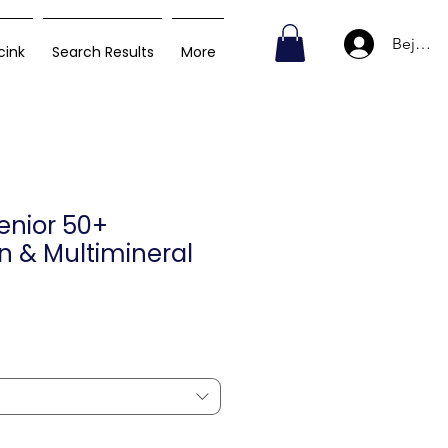
Bejelen
cink
Search Results
More
enior 50+
n & Multimineral
r