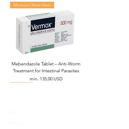
Monsoon Must-Have
Mebendazole Tablet – Anti-Worm
Treatment for Intestinal Parasites
Akciós ár
min.
135,00 USD
Monsoon Must-Have
Viral Defense
Viral Defense
Viral Defense
Metabolic Boost
Viral Defense
Health Management
Wellness
USD ($)
Ziverdo Kit
Blog