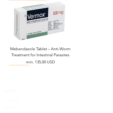
Mebendazole Tablet – Anti-Worm
Treatment for Intestinal Parasites
Akciós ár
min.
135,00 USD
Monsoon Must-Have
Viral Defense
Viral Defense
Viral Defense
Metabolic Boost
Viral Defense
Health Management
Wellness
USD ($)
Ziverdo Kit
Blog
Ivermektin
FAQ's