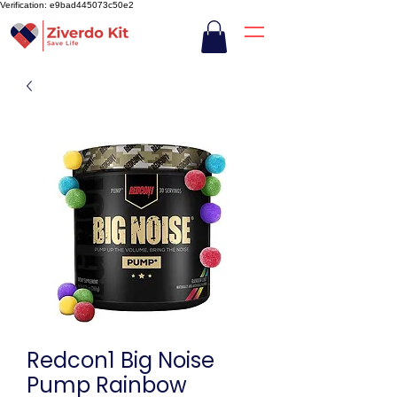
Verification: e9bad445073c50e2
Redcon1 Big Noise
Pump Rainbow