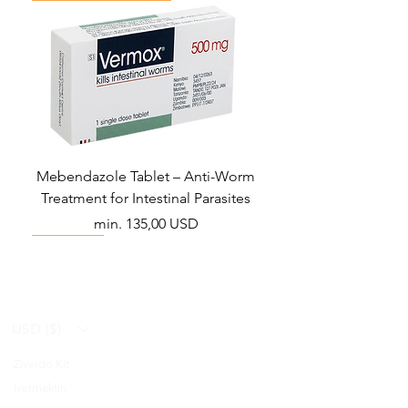
Mebendazole Tablet – Anti-Worm
Treatment for Intestinal Parasites
Akciós ár
min.
135,00 USD
Monsoon Must-Have
Viral Defense
Viral Defense
Viral Defense
Metabolic Boost
Viral Defense
Health Management
Wellness
USD ($)
Ziverdo Kit
Blog
Ivermektin
FAQ's