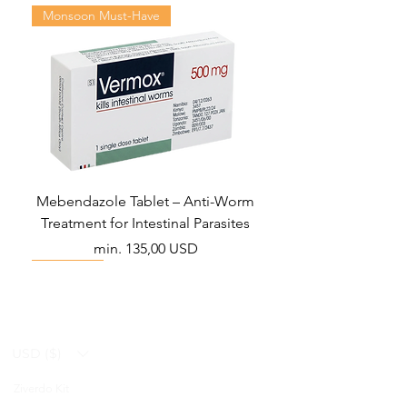
Monsoon Must-Have
Mebendazole Tablet – Anti-Worm
Treatment for Intestinal Parasites
Akciós ár
min.
135,00 USD
Monsoon Must-Have
Viral Defense
Viral Defense
Viral Defense
Metabolic Boost
Viral Defense
Health Management
Wellness
USD ($)
Ziverdo Kit
Blog