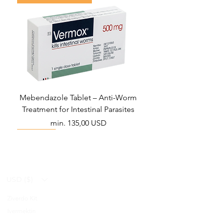
Mebendazole Tablet – Anti-Worm
Treatment for Intestinal Parasites
Akciós ár
min.
135,00 USD
Monsoon Must-Have
Viral Defense
Viral Defense
Viral Defense
Metabolic Boost
Viral Defense
Health Management
Wellness
USD ($)
Ziverdo Kit
Blog
Ivermektin
FAQ's