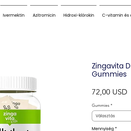
Ivermektin
Azitromicin
Hidroxi-klórokin
C-vitamin és 
Zingavita 
Gummies
Á
72,00 USD
Gummies
*
Választás
Mennyiség
*