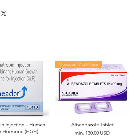
Monsoon Must-Have
n Injection – Human
Albendazole Tablet
h Hormone (HGH)
Akciós ár
min.
130,00 USD