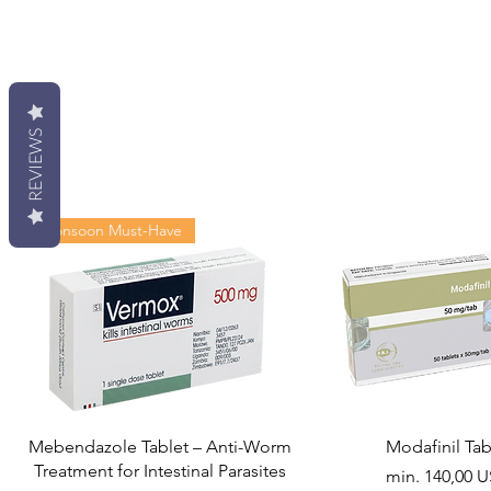
REVIEWS
Monsoon Must-Have
Mebendazole Tablet – Anti-Worm
Modafinil Tab
Treatment for Intestinal Parasites
Akciós ár
min.
140,00 