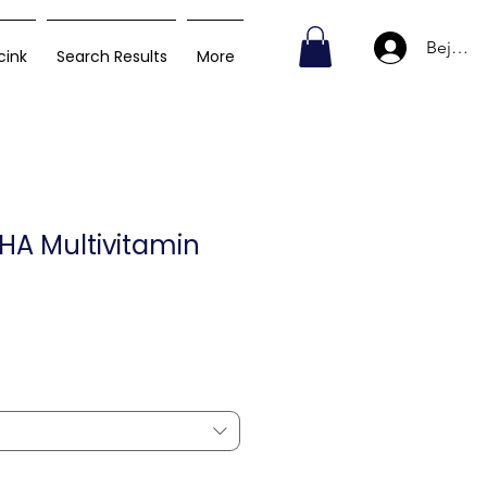
Bejelen
cink
Search Results
More
DHA Multivitamin
r