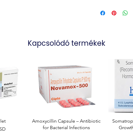
Kapcsolódó termékek
let
Amoxycillin Capsule – Antibiotic
Somatropi
for Bacterial Infections
Growt
USD