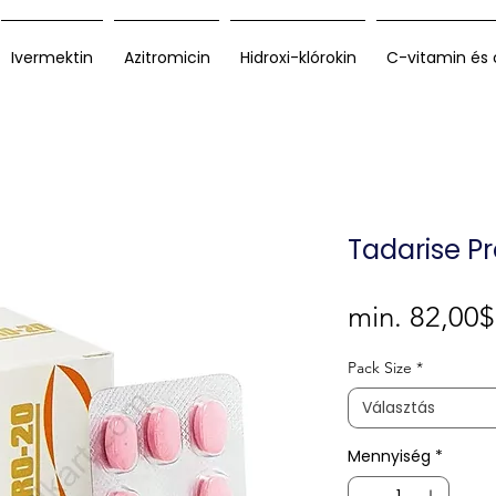
Ivermektin
Azitromicin
Hidroxi-klórokin
C-vitamin és 
Tadarise P
min.
82,00$
Pack Size
*
Választás
Mennyiség
*