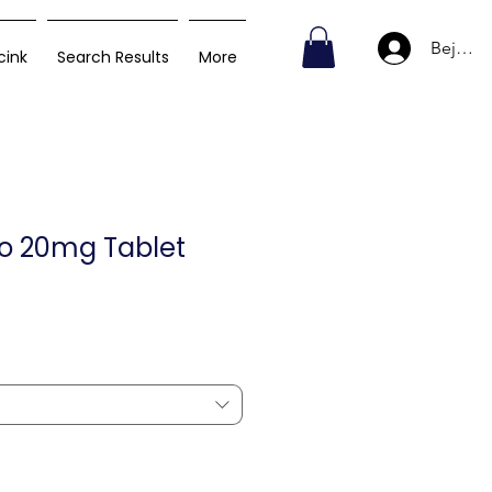
Bejelen
cink
Search Results
More
ro 20mg Tablet
Akciós
ár