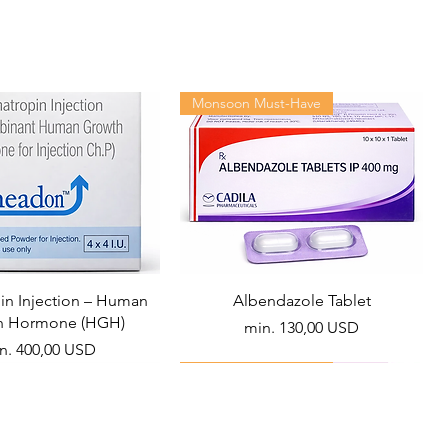
10 tablets in 1 strip
Monsoon Must-Have
n Injection – Human
Albendazole Tablet
h Hormone (HGH)
Akciós ár
min.
130,00 USD
ciós ár
n.
400,00 USD
Viral Defense
Health Management