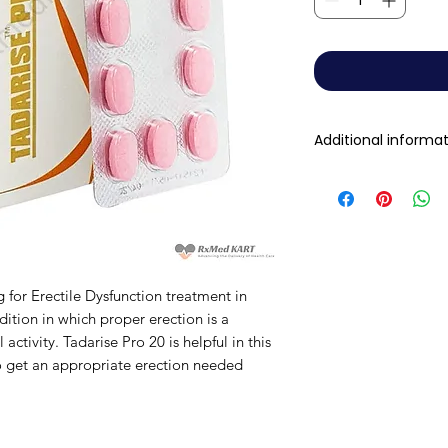
Additional informa
Composition
Dosage Form
Equivalent brand
ng for Erectile Dysfunction treatment in
dition in which proper erection is a
Generic Name
ctivity. Tadarise Pro 20 is helpful in this
to get an appropriate erection needed
Indication
Manufacturer