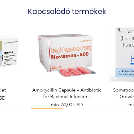
Kapcsolódó termékek
Packaging
let
Amoxycillin Capsule – Antibiotic
Somatropi
for Bacterial Infections
Growt
USD
Akciós ár
Ak
min.
60,00 USD
mi
Viral Defense