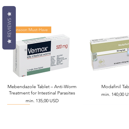
REVIEWS
Monsoon Must-Have
Mebendazole Tablet – Anti-Worm
Modafinil Tab
Treatment for Intestinal Parasites
Akciós ár
min.
140,00 
Akciós ár
min.
135,00 USD
Viral Defense
Metabolic Boost
Wellness
Viral Defense