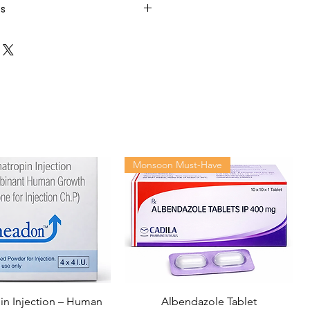
ts
Monsoon Must-Have
n Injection – Human
Albendazole Tablet