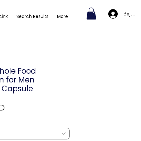
Bejelen
cink
Search Results
More
hole Food
in for Men
 Capsule
Ár
SD