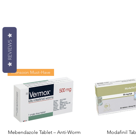
REVIEWS
Monsoon Must-Have
Mebendazole Tablet – Anti-Worm
Modafinil Tab