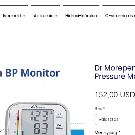
Ivermektin
Azitromicin
Hidroxi-klórokin
C-vitamin és 
Dr Morepen
Pressure M
152,00 US
Box
*
Választás
Mennyiség
*