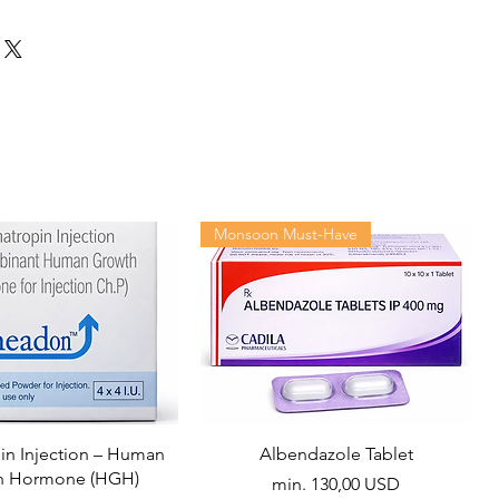
Monsoon Must-Have
n Injection – Human
Albendazole Tablet
h Hormone (HGH)
Akciós ár
min.
130,00 USD