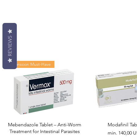
REVIEWS
Monsoon Must-Have
Mebendazole Tablet – Anti-Worm
Modafinil Tab
Treatment for Intestinal Parasites
Akciós ár
min.
140,00 