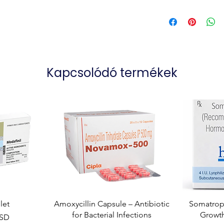
Kapcsolódó termékek
let
Amoxycillin Capsule – Antibiotic
Somatropi
for Bacterial Infections
Growt
USD