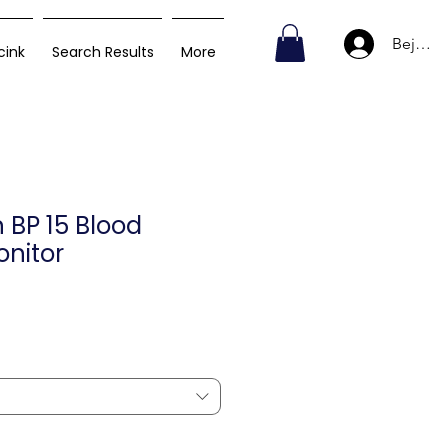
Bejelen
cink
Search Results
More
 BP 15 Blood
onitor
Ár
D